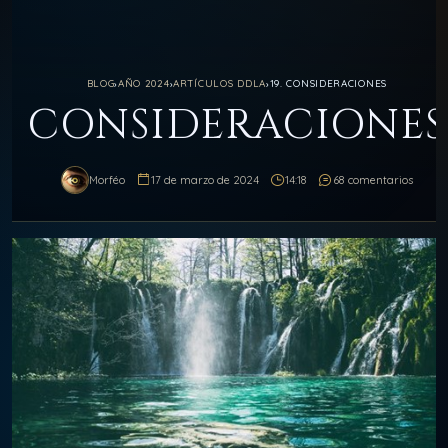
BLOG
›
AÑO 2024
›
ARTÍCULOS DDLA
›
19. CONSIDERACIONES
CONSIDERACIONES
Morféo
17 de marzo de 2024
14:18
68 comentarios