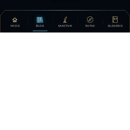
COLABORAR
INICIO
BLOG
SANCTUM
RUTAS
GLOSARIO
Tu apoyo hace posible que DDLA siga creciendo.
DONATIVOS
26.328.179
133
TOTAL HISTÓRICO
USUARIOS HOY
202
28.414.245
VISTAS HOY
TOTAL DE VISTAS