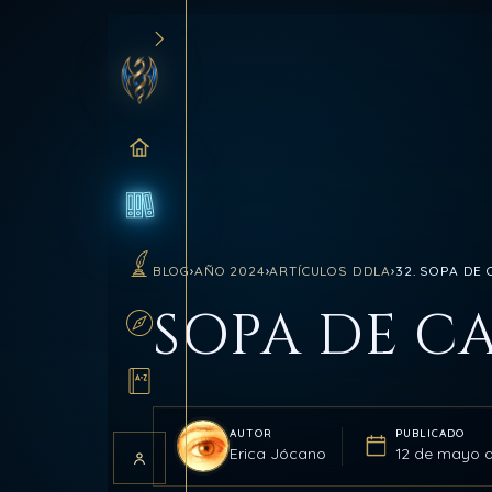
INICIO
BLOG
BLOG
›
AÑO 2024
›
ARTÍCULOS DDLA
›
32. SOPA DE
SANCTUM
SOPA DE C
RUTAS
GLOSARIO
AUTOR
PUBLICADO
Erica Jócano
12 de mayo 