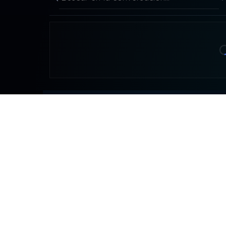
Buscar en la conversación
CONT
DDLA
detr
NADA ES LO QUE PARECE