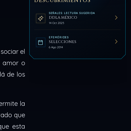
DESCUBRIMIENTOS
SEÑALES: LECTURA SUGERIDA
DDLA MÉXICO
14 Oct 2025
EFEMÉRIDES
SELECCIONES
6 Ago 2014
sociar el
l amor o
lá de los
ermite la
tado que
que esta