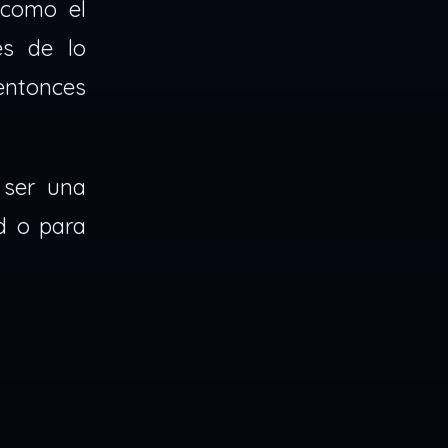
 como el
es de lo
entonces
 ser una
d o para