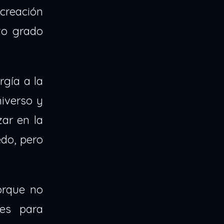
 creación
to grado
rgía a la
iverso y
ar en la
do, pero
orque no
des para