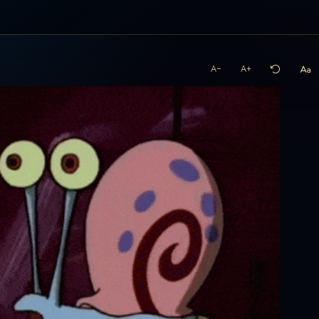
A−
A+