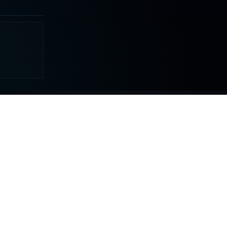
MAS
COLABORAR
Tu apoyo hace posible que DDLA
siga creciendo.
S
NELQP
DONATIVOS