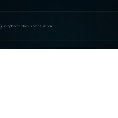
list.replaceChildren is not a function
ACTO Y RRSS
NUESTRAS PLATAFOR
asdeloaparente@gmail.com
SUPEROCHO
ARES PRODUCCIONE
KAIROS