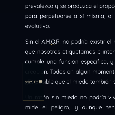
prevalezca y se produzca el propós
para perpetuarse a sí misma, al
evolutivo.
Sin el A.M.
O
.R. no podría existir e
que nosotros etiquetamos e inte
cumpla una función específica, y
creación. Todos en algún momento
¿Es posible que el miedo también 
Índice
2024
Un ratón sin miedo no podría v
mide el peligro, y aunque ten