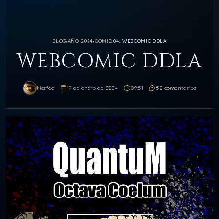
BLOG
›
AÑO 2024
›
COMIC
›
04. WEBCOMIC DDLA
WEBCOMIC DDLA
Morféo
17 de enero de 2024
09:51
52 comentarios