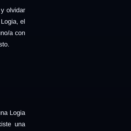
y olvidar
Logia, el
uno/a con
sto.
una Logia
iste una