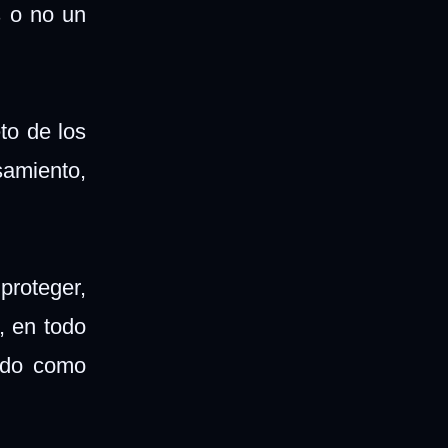
s o no un
to de los
samiento,
proteger,
, en todo
ado como