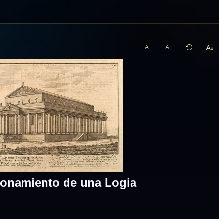
A−
A+
ionamiento de una Logia