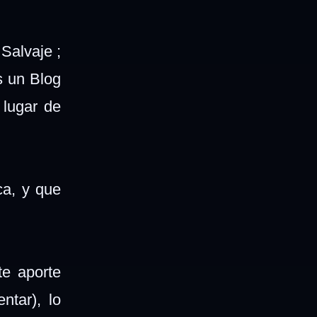
Salvaje ;
s un Blog
 lugar de
ca, y que
e aporte
tar), lo