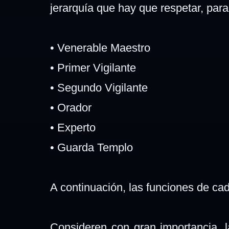
jerarquía que hay que respetar, par
•
Venerable Maestro
•
Primer Vigilante
•
Segundo Vigilante
•
Orador
•
Experto
•
Guarda Templo
A continuación, las funciones de ca
Consideren con gran importancia, la