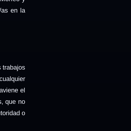
/as en la
 trabajos
ualquier
aviene el
s, que no
toridad o