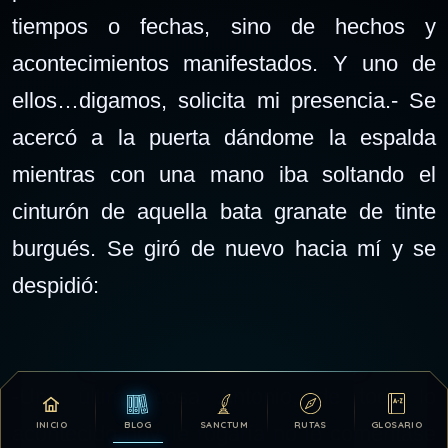
tiempos o fechas, sino de hechos y
acontecimientos manifestados. Y uno de
ellos…digamos, solicita mi presencia.- Se
acercó a la puerta dándome la espalda
mientras con una mano iba soltando el
cinturón de aquella bata granate de tinte
burgués. Se giró de nuevo hacia mí y se
despidió:
-Una última cosa Antonio, de todo lo
INICIO
BLOG
SANCTUM
RUTAS
GLOSARIO
acontecido hoy, le rogaría no le comentase