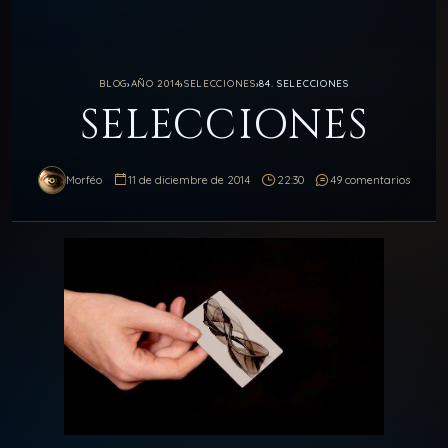
BLOG
›
AÑO 2014
›
SELECCIONES
›
84. SELECCIONES
SELECCIONES
Morféo
11 de diciembre de 2014
22:30
49 comentarios