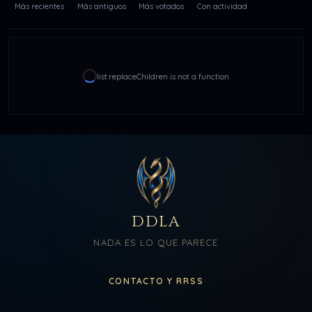
Más recientes
Más antiguos
Más votados
Con actividad
list.replaceChildren is not a function
DDLA
NADA ES LO QUE PARECE
CONTACTO Y RRSS