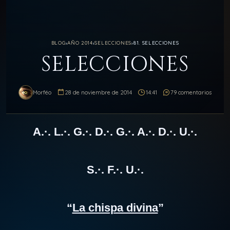
BLOG
›
AÑO 2014
›
SELECCIONES
›
81. SELECCIONES
SELECCIONES
Morféo
28 de noviembre de 2014
14:41
79 comentarios
A.·. L.·. G.·. D.·. G.·. A.·. D.·. U.·.
S.·. F.·. U.·.
“
La chispa divina
”