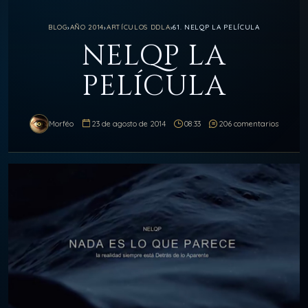
BLOG
›
AÑO 2014
›
ARTÍCULOS DDLA
›
61. NELQP LA PELÍCULA
NELQP LA
PELÍCULA
Morféo
23 de agosto de 2014
08:33
206 comentarios