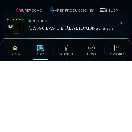
SUPEROCHO
ARES PRODUCCIONES
NELQP
×
EN DIRECTO
KAIROS
Cápsulas de Realidad
Entrar al aula
COLABORAR
INICIO
BLOG
SANCTUM
RUTAS
GLOSARIO
Tu apoyo hace posible que DDLA siga creciendo.
DONATIVOS
26.328.765
719
TOTAL HISTÓRICO
USUARIOS HOY