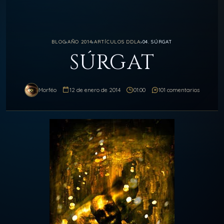
BLOG
›
AÑO 2014
›
ARTÍCULOS DDLA
›
04. SÚRGAT
SÚRGAT
Morféo
12 de enero de 2014
01:00
101 comentarios