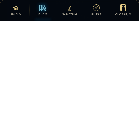
COLABORAR
INICIO
BLOG
SANCTUM
RUTAS
GLOSARIO
Tu apoyo hace posible que DDLA siga creciendo.
DONATIVOS
26.329.456
667
TOTAL HISTÓRICO
USUARIOS HOY
1836
28.418.181
VISTAS HOY
TOTAL DE VISTAS
3
QUIÉN ESTÁ EN LÍNEA