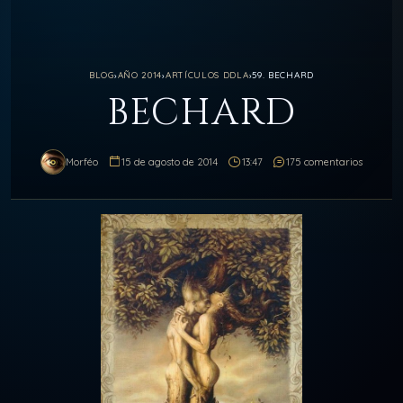
BLOG
›
AÑO 2014
›
ARTÍCULOS DDLA
›
59. BECHARD
BECHARD
Morféo
15 de agosto de 2014
13:47
175 comentarios