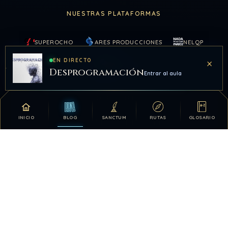
NUESTRAS PLATAFORMAS
SUPEROCHO
ARES PRODUCCIONES
NELQP
×
EN DIRECTO
KAIROS
Desprogramación
Entrar al aula
COLABORAR
INICIO
BLOG
SANCTUM
RUTAS
GLOSARIO
Tu apoyo hace posible que DDLA siga creciendo.
DONATIVOS