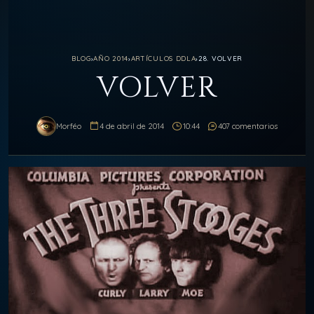
BLOG
›
AÑO 2014
›
ARTÍCULOS DDLA
›
28. VOLVER
VOLVER
Morféo
4 de abril de 2014
10:44
407 comentarios