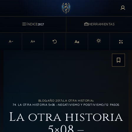
ÍNDICE
HERRAMIENTAS
2017
A−
A+
Activar modo claro d
Guarda
BLOG
›
AÑO 2017
›
LA OTRA HISTORIA
›
74. LA OTRA HISTORIA 5×08 –NEGATIVISMO Y POSITIVISMO/12 PASOS
La otra historia
5×08 –