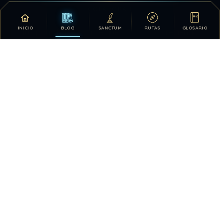
COLABORAR
INICIO
BLOG
SANCTUM
RUTAS
GLOSARIO
Tu apoyo hace posible que DDLA siga creciendo.
DONATIVOS
26.329.789
314
TOTAL HISTÓRICO
USUARIOS HOY
1228
28.419.456
VISTAS HOY
TOTAL DE VISTAS
5
QUIÉN ESTÁ EN LÍNEA