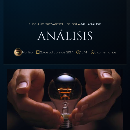
BLOG
›
AÑO 2017
›
ARTÍCULOS DDLA
›
142. ANÁLISIS
ANÁLISIS
Morféo
23 de octubre de 2017
15:14
0 comentarios