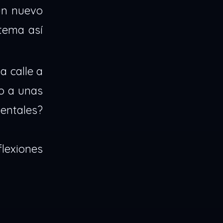
un nuevo
tema así
a calle a
o a unas
mentales?
lexiones