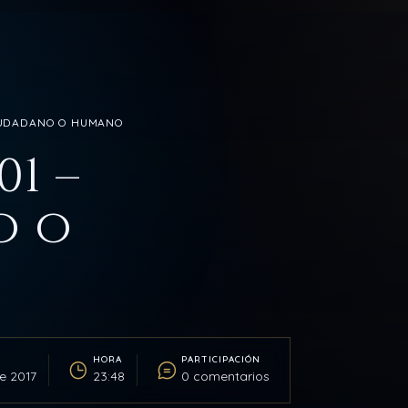
 CIUDADANO O HUMANO
01 –
o o
HORA
PARTICIPACIÓN
e 2017
23:48
0 comentarios