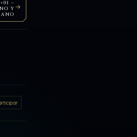
×01 –
NO Y
MANO
ticipar