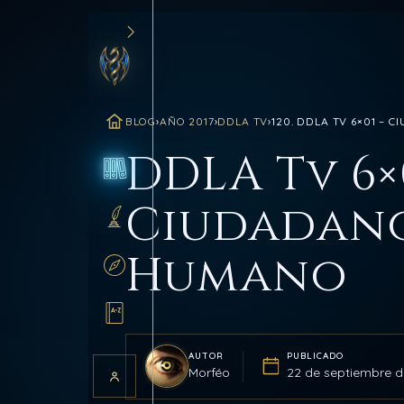
BLOG
›
AÑO 2017
›
DDLA TV
›
120. DDLA TV 6×01 –
INICIO
DDLA Tv 6×
BLOG
Ciudadan
SANCTUM
Humano
RUTAS
GLOSARIO
AUTOR
PUBLICADO
Morféo
22 de septiembre d