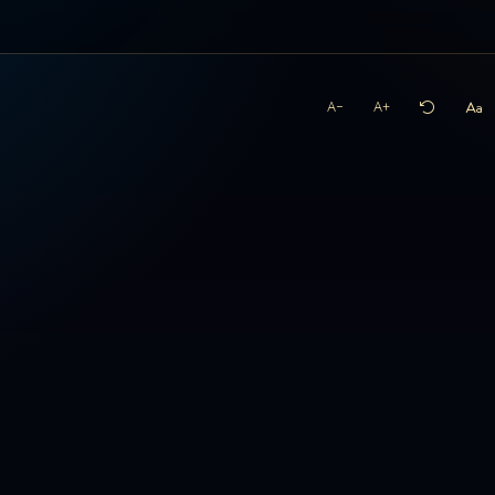
A−
A+