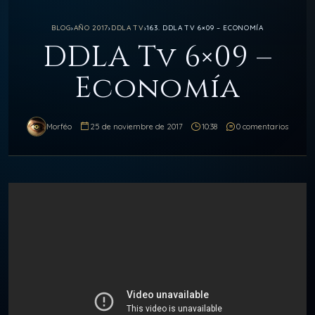
BLOG
›
AÑO 2017
›
DDLA TV
›
163. DDLA TV 6×09 – ECONOMÍA
DDLA Tv 6×09 –
Economía
Morféo
25 de noviembre de 2017
10:38
0 comentarios