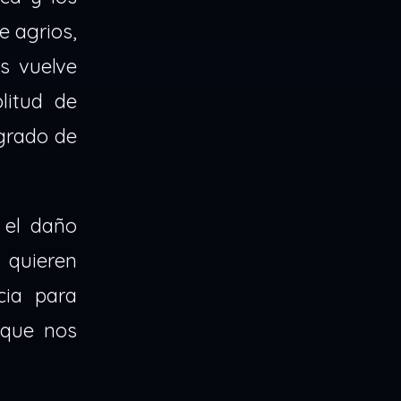
e agrios,
s vuelve
litud de
 grado de
 el daño
 quieren
cia para
 que nos