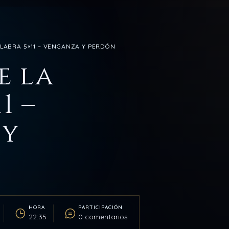
ALABRA 5×11 – VENGANZA Y PERDÓN
e la
1 –
 y
HORA
PARTICIPACIÓN
22:35
0 comentarios