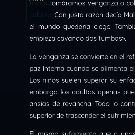
Índice
2017
todos tomáramos venganza o cobr
cabeza. Con justa razón decía Ma
el mundo quedaría ciego. Tambi
empieza cavando dos tumbas».
La venganza se convierte en el ref
paz interna cuando se alimenta el
Los niños suelen superar su enfad
embargo los adultos apenas pued
ansias de revancha. Todo lo cont
superior de trascender el sufrimie
El mismo sufrimiento que a unos 