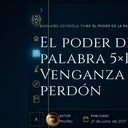
BLOG
›
AÑO 2017
›
DDLA TV
›
89. EL PODER DE LA P
El poder d
INICIO
palabra 5×1
BLOG
Venganza
SANCTUM
perdón
RUTAS
GLOSARIO
AUTOR
PUBLICADO
Morféo
21 de junio de 2017