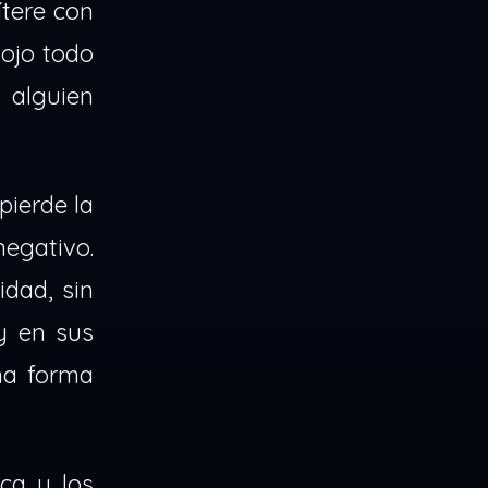
tere con
 ojo todo
 alguien
pierde la
negativo.
idad, sin
y en sus
na forma
ca y los