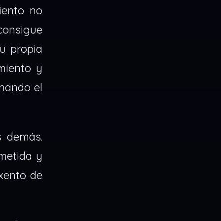
iento no
consigue
u propia
imiento y
anando el
s demás.
metida y
xento de