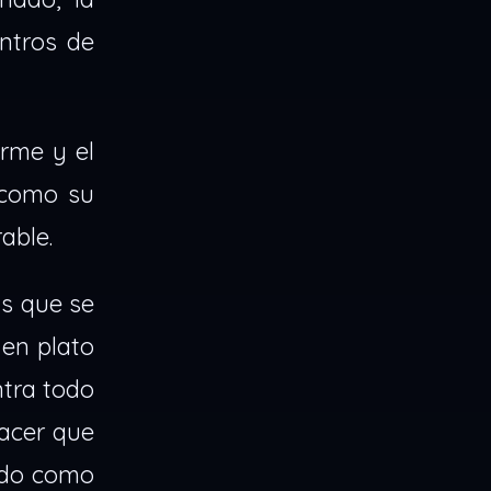
entros de
rme y el
 como su
able.
s que se
 en plato
ntra todo
hacer que
gido como