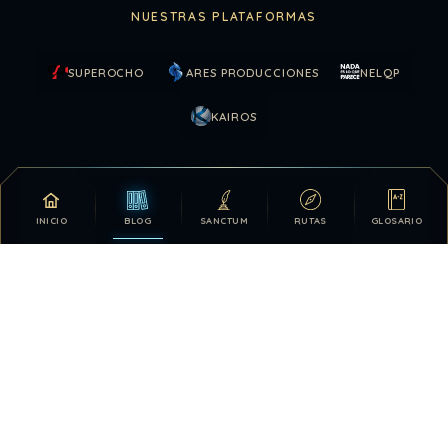
NUESTRAS PLATAFORMAS
SUPEROCHO
ARES PRODUCCIONES
NELQP
KAIROS
COLABORAR
INICIO
BLOG
SANCTUM
RUTAS
GLOSARIO
Tu apoyo hace posible que DDLA siga creciendo.
DONATIVOS