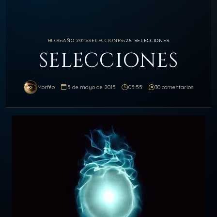
BLOG
›
AÑO 2015
›
SELECCIONES
›
26. SELECCIONES
SELECCIONES
Morféo
5 de mayo de 2015
05:55
30 comentarios