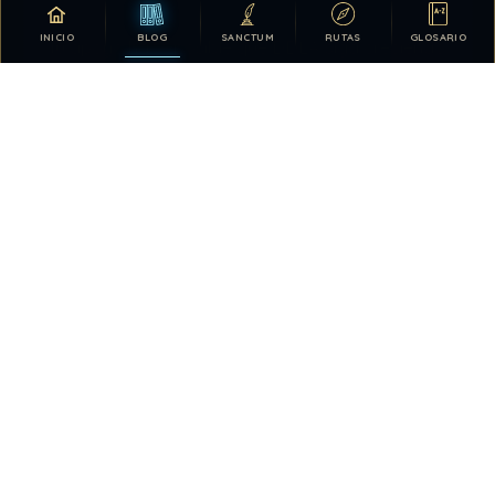
INICIO
BLOG
SANCTUM
RUTAS
GLOSARIO
Tu apoyo hace posible que DDLA siga creciendo.
DONATIVOS
26.328.781
735
TOTAL HISTÓRICO
USUARIOS HOY
2269
28.416.312
VISTAS HOY
TOTAL DE VISTAS
4
QUIÉN ESTÁ EN LÍNEA