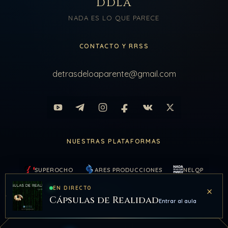
DDLA
NADA ES LO QUE PARECE
CONTACTO Y RRSS
detrasdeloaparente@gmail.com
NUESTRAS PLATAFORMAS
SUPEROCHO
ARES PRODUCCIONES
NELQP
×
EN DIRECTO
KAIROS
Cápsulas de Realidad
Entrar al aula
COLABORAR