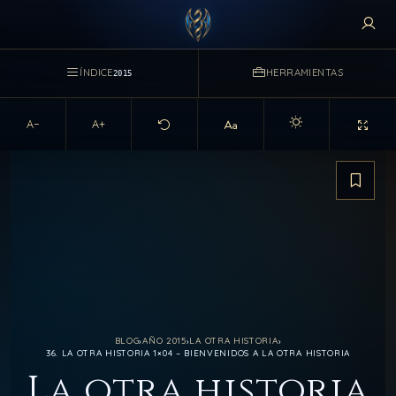
ÍNDICE
HERRAMIENTAS
2015
A−
A+
Activar modo claro d
Guarda
BLOG
›
AÑO 2015
›
LA OTRA HISTORIA
›
36. LA OTRA HISTORIA 1×04 – BIENVENIDOS A LA OTRA HISTORIA
La otra historia