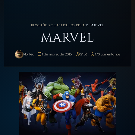
BLOG
›
AÑO 2015
›
ARTÍCULOS DDLA
›
11. MARVEL
MARVEL
Morféo
1 de marzo de 2015
21:33
170 comentarios