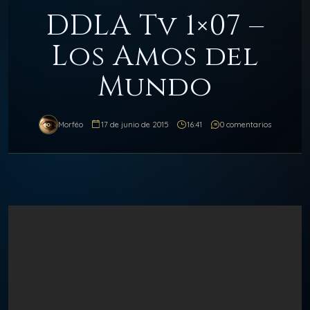
DDLA Tv 1×07 –
Los Amos del
Mundo
Morféo
17 de junio de 2015
16:41
0 comentarios