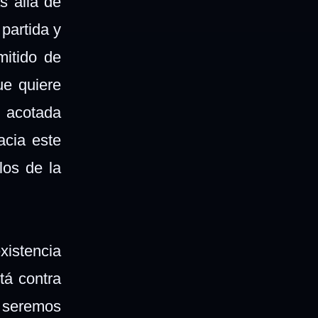
s allá de
partida y
itido de
ue quiere
 acotada
acia este
los de la
xistencia
tá contra
 seremos