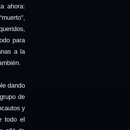
a ahora:
“muerto”,
queridos,
todo para
anas a la
también.
ble dando
 grupo de
ncautos y
e todo el