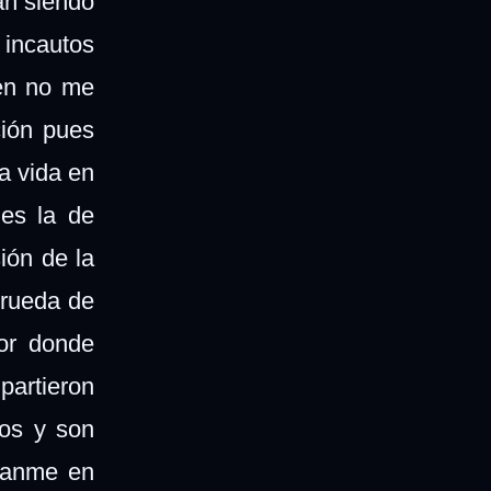
án siendo
 incautos
ien no me
ción pues
a vida en
 es la de
ión de la
 rueda de
por donde
partieron
dos y son
ítanme en