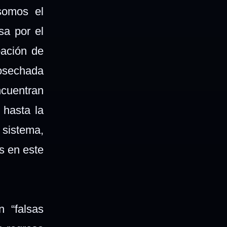
 somos el
sa por el
pación de
osechada
ncuentran
 hasta la
 sistema,
s en este
 “falsas