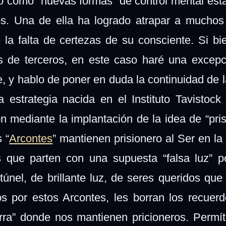
 como “nuevas formas” de control mental est
os. Una de ella ha logrado atrapar a muchos
 la falta de certezas de su consciente. Si b
s de terceros, en este caso haré una excep
e, y hablo de poner en duda la continuidad de l
estrategia nacida en el Instituto Tavistock
ón mediante la implantación de la idea de “pris
 “
Arcontes
” mantienen prisionero al Ser en la
s que parten con una supuesta “falsa luz” 
únel, de brillante luz, de seres queridos que 
s por estos Arcontes, les borran los recuer
ierra” donde nos mantienen pricioneros. Perm