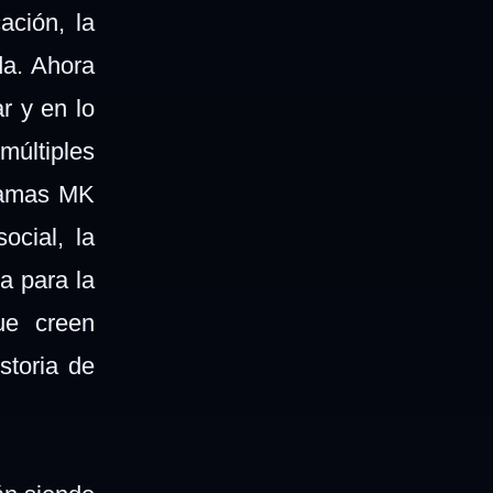
ación, la
da. Ahora
ar y en lo
múltiples
gramas MK
ocial, la
a para la
ue creen
storia de