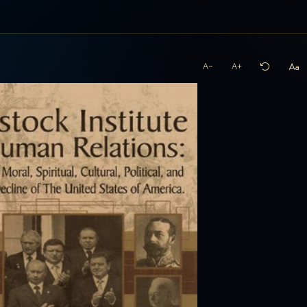
A−
A+