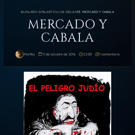
BLOG
›
AÑO 2016
›
ARTÍCULOS DDLA
›
133. MERCADO Y CABALA
MERCADO Y
CABALA
Morféo
11 de octubre de 2016
22:00
1 comentario