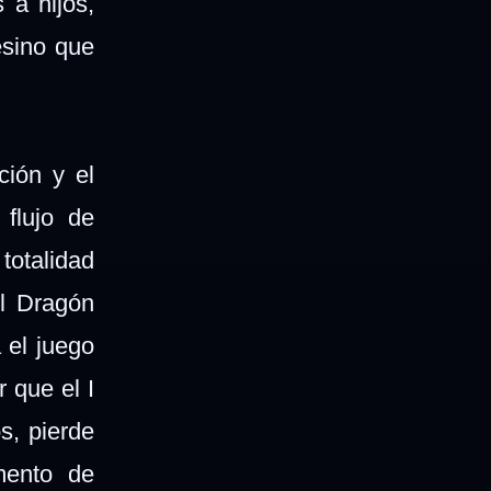
 a hijos,
esino que
ción y el
flujo de
totalidad
El Dragón
 el juego
 que el I
s, pierde
mento de