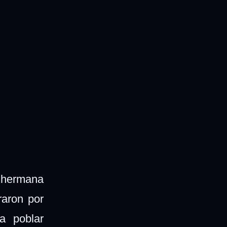
u hermana
raron por
a poblar