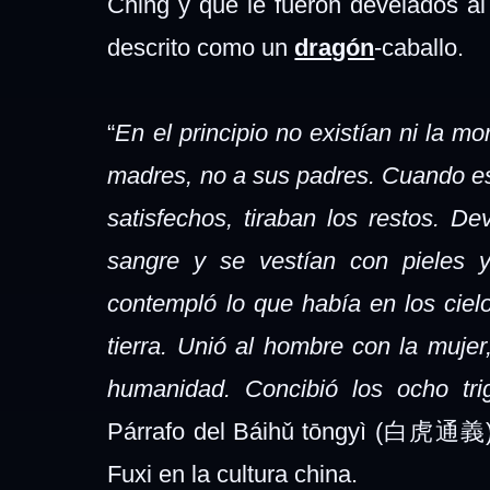
Ching y que le fueron develados al 
descrito como un
dragón
-caballo.
“
En el principio no existían ni la m
madres, no a sus padres. Cuando e
satisfechos, tiraban los restos. D
sangre y se vestían con pieles y
contempló lo que había en los ciel
tierra. Unió al hombre con la mujer
humanidad. Concibió los ocho tr
Párrafo del Báihǔ tōngyì (白虎通義), 
Fuxi en la cultura china.