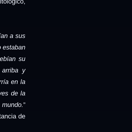
tológico,
ían a sus
o estaban
bebían su
arriba y
ría en la
yes de la
l mundo.
”
tancia de