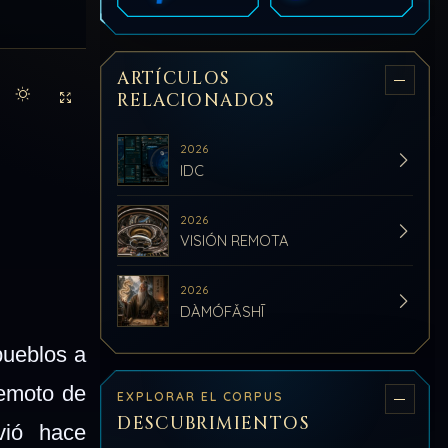
ARTÍCULOS
RELACIONADOS
Activar modo claro de lectura
Sin distracciones
2026
IDC
2026
VISIÓN REMOTA
2026
DÀMÓFǍSHĪ
pueblos a
remoto de
EXPLORAR EL CORPUS
DESCUBRIMIENTOS
vió hace