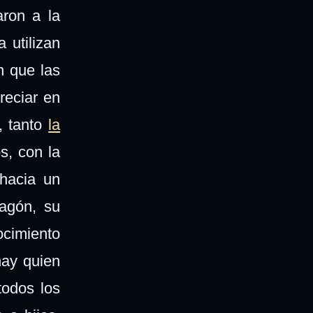
aron a la
 utilizan
n que las
reciar en
, tanto
la
s, con la
 hacia un
ragón, su
ocimiento
hay quien
todos los