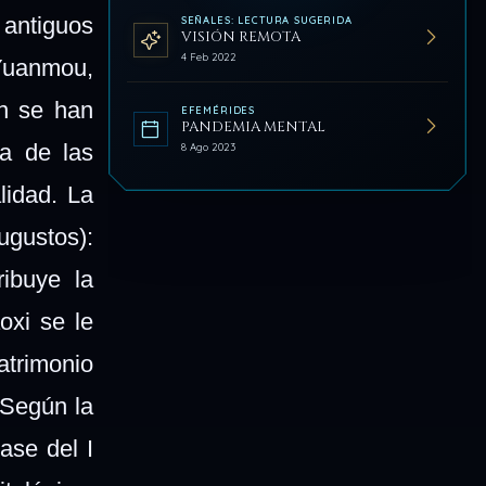
antiguos
SEÑALES: LECTURA SUGERIDA
VISIÓN REMOTA
4 Feb 2022
Yuanmou,
n se han
EFEMÉRIDES
PANDEMIA MENTAL
a de las
8 Ago 2023
lidad. La
ugustos):
ibuye la
oxi se le
matrimonio
 Según la
ase del I