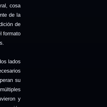
ral, cosa
nte de la
dición de
l formato
ros.
dos lados
ecesarios
speran su
múltiples
uvieron y