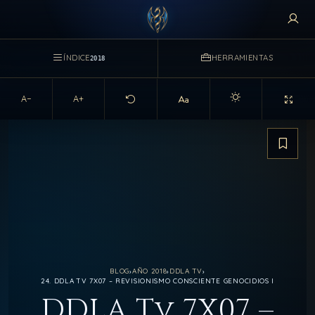
ÍNDICE
HERRAMIENTAS
2018
A−
A+
Activar modo claro d
Guarda
BLOG
›
AÑO 2018
›
DDLA TV
›
24. DDLA TV 7X07 – REVISIONISMO CONSCIENTE GENOCIDIOS I
DDLA Tv 7X07 –