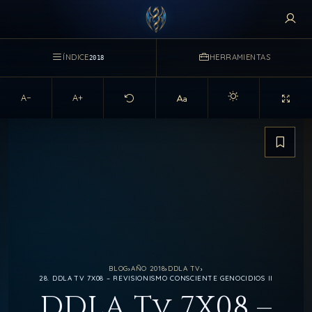
ÍNDICE
HERRAMIENTAS
2018
A−
A+
Activar modo claro d
Guarda
BLOG
›
AÑO 2018
›
DDLA TV
›
28. DDLA TV 7X08 – REVISIONISMO CONSCIENTE GENOCIDIOS II
DDLA Tv 7X08 –