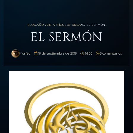
BLOG
›
AÑO 2018
›
ARTÍCULOS DDLA
›
93. EL SERMÓN
EL SERMÓN
Morféo
18 de septiembre de 2018
14:50
3 comentarios