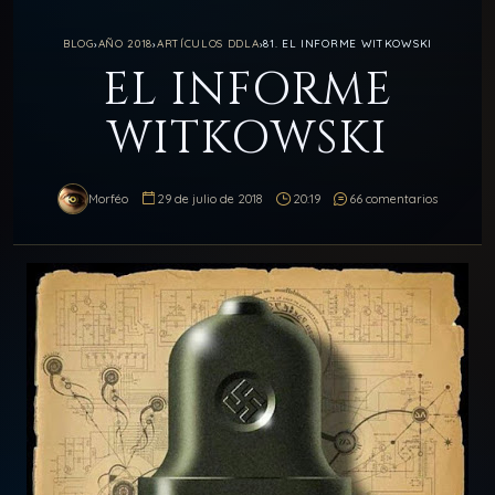
BLOG
›
AÑO 2018
›
ARTÍCULOS DDLA
›
81. EL INFORME WITKOWSKI
EL INFORME
WITKOWSKI
Morféo
29 de julio de 2018
20:19
66 comentarios