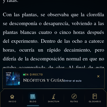
Con las plantas, se observaba que la clorofila
se descomponía o desaparecía, volviendo a las
plantas blancas cuatro o cinco horas después
del experimento. Dentro de las ocho a catorce
horas, ocurría un rápido decaimiento, pero
difería de la descomposición normal en que no
estaba acompañada de olor. Al final de este
período, las plantas habitualmente se
×
EN DIRECTO
Neófitos y Guías
Entrar al aula
descomponían en una sustancia que tenía la
consistencia de grasa para ejes.
INICIO
BLOG
SANCTUM
RUTAS
GLOSARIO