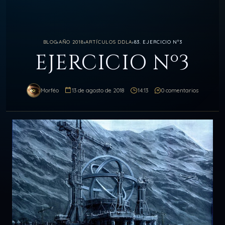
BLOG
›
AÑO 2018
›
ARTÍCULOS DDLA
›
83. EJERCICIO Nº3
EJERCICIO Nº3
Morféo
13 de agosto de 2018
14:13
0 comentarios