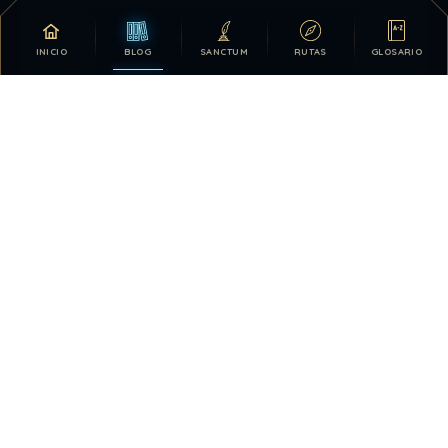
COLABORAR
INICIO
BLOG
SANCTUM
RUTAS
GLOSARIO
Tu apoyo hace posible que DDLA siga creciendo.
DONATIVOS
26.329.913
25
TOTAL HISTÓRICO
USUARIOS HOY
58
28.419.881
VISTAS HOY
TOTAL DE VISTAS
0
QUIÉN ESTÁ EN LÍNEA