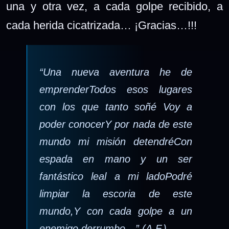
una y otra vez, a cada golpe recibido, a
cada herida cicatrizada… ¡Gracias…!!!
“Una nueva aventura he de
emprender
Todos esos lugares
con los que tanto soñé
Voy a
poder conocer
Y por nada de este
mundo mi misión detendré
Con
espada en mano y un ser
fantástico leal a mi lado
Podré
limpiar la escoria de este
mundo,
Y con cada golpe a un
enemigo derrumbo…” (A.F.)