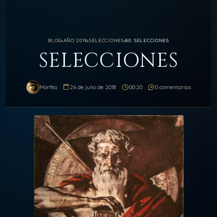
BLOG
›
AÑO 2018
›
SELECCIONES
›
80. SELECCIONES
SELECCIONES
Morféo
26 de julio de 2018
00:20
0 comentarios