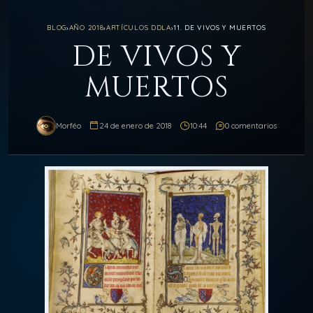
BLOG
›
AÑO 2018
›
ARTÍCULOS DDLA
›
11. DE VIVOS Y MUERTOS
DE VIVOS Y
MUERTOS
Morféo
24 de enero de 2018
10:44
0 comentarios