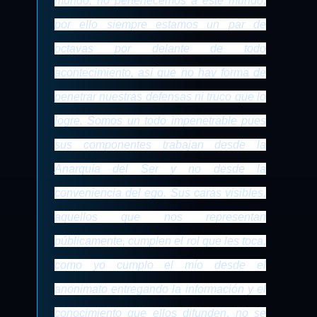
mundo, no pertenecemos a este mundo,
por ello siempre estamos un par de
octavas por delante de todo
acontecimiento, así que no hay forma de
penetrar nuestras defensas ni truco que lo
logre. Somos un todo impenetrable pues
sus componentes trabajan desde la
Anarquía del Ser y no desde la
conveniencia del ego. Sus caras visibles,
aquellos que nos representan
públicamente, cumplen el rol que les toca,
como yo cumplo el mío desde el
anonimato entregando la información y el
conocimiento que ellos difunden, no se