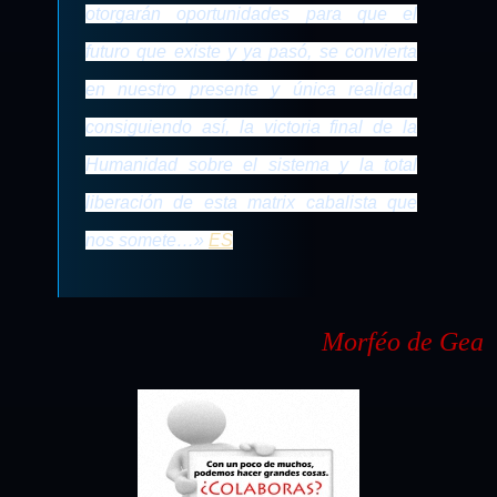
otorgarán oportunidades para que el
futuro que existe y ya pasó, se convierta
en nuestro presente y única realidad,
consiguiendo así, la victoria final de la
Humanidad sobre el sistema y la total
liberación de esta matrix cabalista que
nos somete
…»
ES
Morféo de Gea