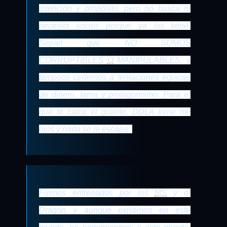
intención y propósito, pero no busca ni
necesita socios porque ya los tiene.
Sepan que NO SOMOS
CORRUPTIBLES
O
MANIPULABLES, y
tampoco cedemos a tentaciones egoicas
de dinero, fama y protagonismo. Para el
que le calce el guante, DDLA tiene mil
ojos y nada se le escapa.
Fuimos entrenados por los
MS
y el
Dragón y aunque existimos en este