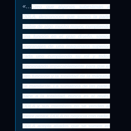
«…
Creo que algunos subestiman a
DDLA, desconocen que somos la parte
visible de algo mucho mayor, cumpliendo
una función en el gran diseño, somos
engranajes de una maquinaria superior,
cada uno cumpliendo su rol y todos
funcionando impecablemente para que el
otro funcione y la totalidad de la máquina
se manifieste. La sumatoria de las partes
hace a la totalidad, nunca es al revés.
DDLA y sus miembros no se venden al
mejor postor, DDLA no negocia con nadie,
DDLA acepta aliados que se sumen en