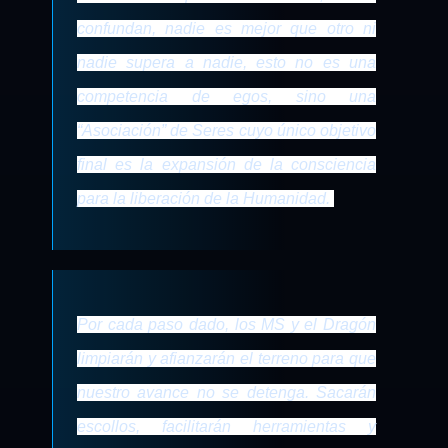
confundan, nadie es mejor que otro ni
nadie supera a nadie, esto no es una
competencia de egos, sino una
“Asociación” de Seres cuyo único objetivo
final es la expansión de la consciencia
para la liberación de la Humanidad.
Por cada paso dado, los MS y el Dragón
limpiarán y afianzarán el terreno para que
nuestro avance no se detenga. Sacarán
escollos, facilitarán herramientas y