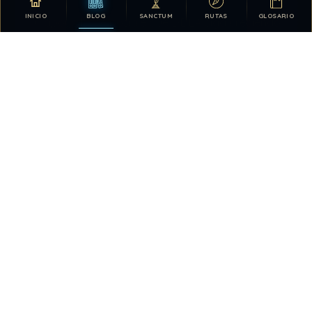
INICIO
BLOG
SANCTUM
RUTAS
GLOSARIO
Tu apoyo hace posible que DDLA siga creciendo.
DONATIVOS
26.329.161
372
TOTAL HISTÓRICO
USUARIOS HOY
723
28.417.068
VISTAS HOY
TOTAL DE VISTAS
6
QUIÉN ESTÁ EN LÍNEA