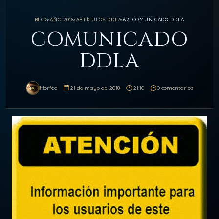
BLOG
›
AÑO 2018
›
ARTÍCULOS DDLA
›
62. COMUNICADO DDLA
COMUNICADO
DDLA
Morféo
21 de mayo de 2018
21:10
0 comentarios