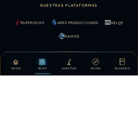
NUESTRAS PLATAFORMAS
SUPEROCHO
ARES PRODUCCIONES
NELQP
KAIROS
COLABORAR
INICIO
BLOG
SANCTUM
RUTAS
GLOSARIO
Tu apoyo hace posible que DDLA siga creciendo.
DONATIVOS