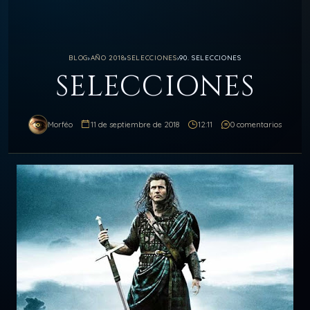
BLOG
›
AÑO 2018
›
SELECCIONES
›
90. SELECCIONES
SELECCIONES
Morféo
11 de septiembre de 2018
12:11
0 comentarios