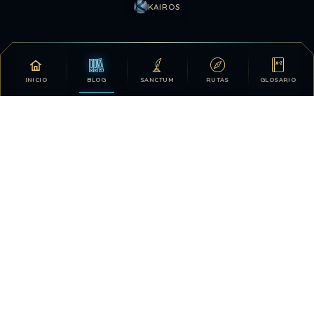
KAIROS
COLABORAR
INICIO
BLOG
SANCTUM
RUTAS
GLOSARIO
Tu apoyo hace posible que DDLA siga creciendo.
DONATIVOS
26.329.506
31
TOTAL HISTÓRICO
USUARIOS HOY
67
28.418.295
VISTAS HOY
TOTAL DE VISTAS