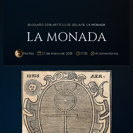
BLOG
›
AÑO 2018
›
ARTÍCULOS DDLA
›
13. LA MONADA
LA MONADA
Morféo
27 de enero de 2018
17:30
41 comentarios