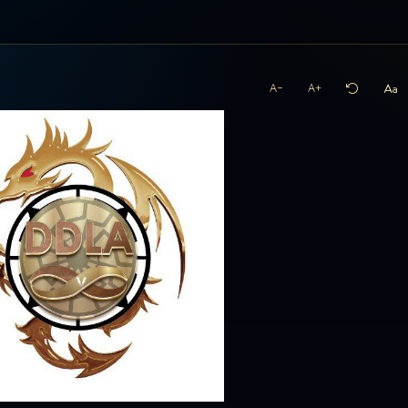
A−
A+