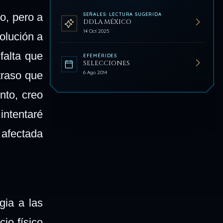
o, pero a
SEÑALES: LECTURA SUGERIDA
DDLA MÉXICO
14 Oct 2025
olución a
falta que
EFEMÉRIDES
SELECCIONES
6 Ago 2014
traso que
nto, creo
intentaré
 afectada
gia a las
io físico