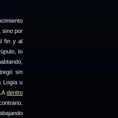
ocimiento
 sino por
 fin y al
úpulo, lo
hablando,
tregó sin
a Logia u
DLA
dentro
ontrario,
rabajando