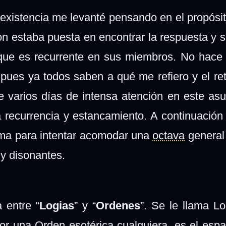
xistencia me levanté pensando en el propósit
ión estaba puesta en encontrar la respuesta y s
ue es recurrente en sus miembros. No hace 
 pues ya todos saben a qué me refiero y el re
e varios días de intensa atención en este asu
 recurrencia y estancamiento. A continuación 
ema para intentar acomodar una
octava
general
 y disonantes.
 entre “
Logias
” y “
Ordenes
”. Se le llama Lo
r una Orden esotérica cualquiera, es el espac