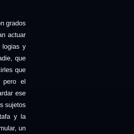
n grados
an actuar
 logias y
adie, que
irles que
 pero el
ardar ese
s sujetos
afa y la
mular, un