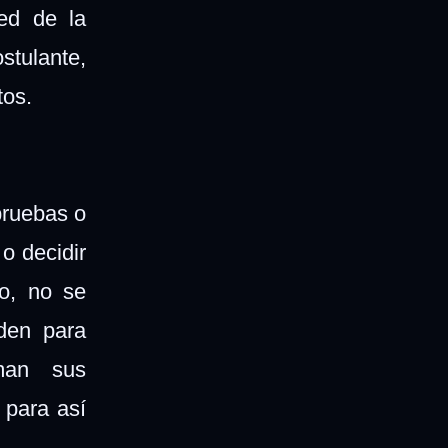
ced de la
tulante,
tos.
pruebas o
o decidir
o, no se
den para
man sus
 para así