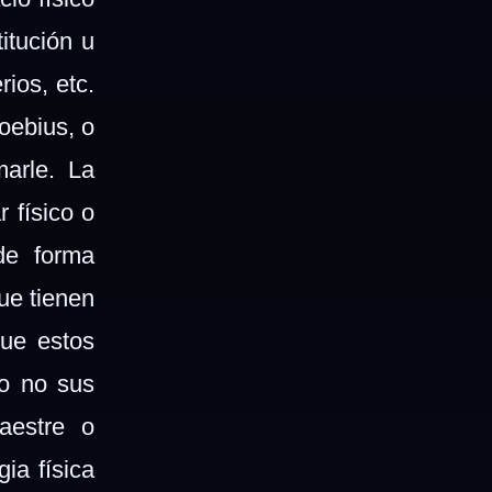
itución u
ios, etc.
oebius, o
arle. La
 físico o
de forma
ue tienen
que estos
 o no sus
aestre o
ia física