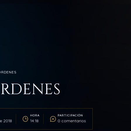
 ORDENES
ORDENES
HORA
PARTICIPACIÓN
e 2018
14:18
0 comentarios