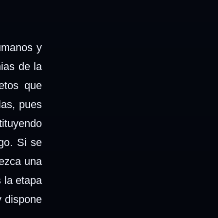
umanos y
ias de la
etos que
as, pues
tituyendo
go. Si se
rezca una
 la etapa
y dispone