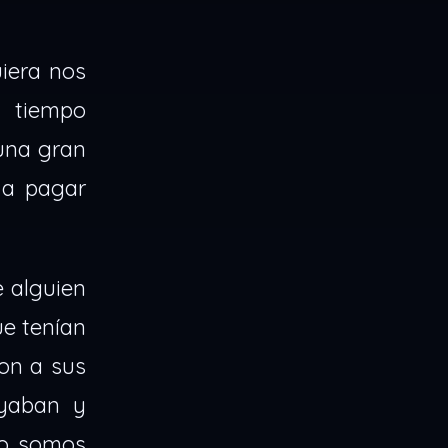
uiera nos
o tiempo
una gran
 a pagar
e alguien
ue tenían
on a sus
oyaban y
ro somos