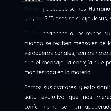
Seres
y después somos
Humano
realidad? “Dioses sois” dijo Jesús
Índice
2022
El Ser pertenece a los reinos su
cuando se reciben mensajes de l
verdaderos canales, somos noso
que el mensaje, la energía que p
manifestada en la materia.
Somos sus avatares, y esto signif
salto evolutivo que nos mer
conformismo se han apoderado