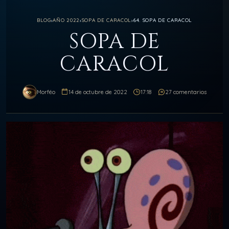
BLOG
›
AÑO 2022
›
SOPA DE CARACOL
›
64. SOPA DE CARACOL
SOPA DE
CARACOL
Morféo
14 de octubre de 2022
17:18
27 comentarios