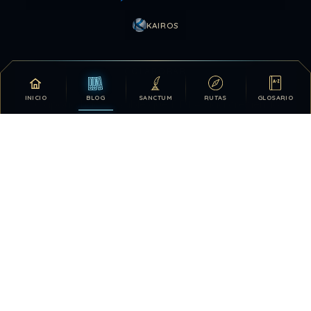
KAIROS
COLABORAR
INICIO
BLOG
SANCTUM
RUTAS
GLOSARIO
Tu apoyo hace posible que DDLA siga creciendo.
DONATIVOS
26.330.686
303
TOTAL HISTÓRICO
USUARIOS HOY
1080
28.422.771