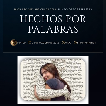
BLOG
›
AÑO 2012
›
ARTÍCULOS DDLA
›
58. HECHOS POR PALABRAS
HECHOS POR
PALABRAS
Morféo
26 de octubre de 2012
01:00
81 comentarios