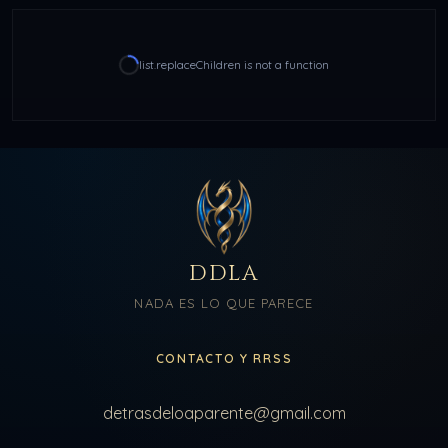
list.replaceChildren is not a function
DDLA
NADA ES LO QUE PARECE
CONTACTO Y RRSS
detrasdeloaparente@gmail.com