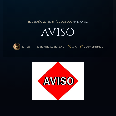
BLOG
›
AÑO 2012
›
ARTÍCULOS DDLA
›
46. AVISO
AVISO
Morféo
30 de agosto de 2012
10:10
0 comentarios