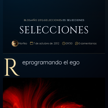
BLOG
›
AÑO 2012
›
SELECCIONES
›
53. SELECCIONES
SELECCIONES
Morféo
7 de octubre de 2012
09:50
0 comentarios
R
eprogramando el ego