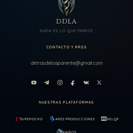
DDLA
NADA ES LO QUE PARECE
CONTACTO Y RRSS
detrasdeloaparente@gmail.com
NUESTRAS PLATAFORMAS
SUPEROCHO
ARES PRODUCCIONES
NELQP
KAIROS