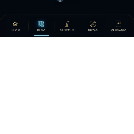
COLABORAR
INICIO
BLOG
SANCTUM
RUTAS
GLOSARIO
Tu apoyo hace posible que DDLA siga creciendo.
DONATIVOS
26.329.164
375
TOTAL HISTÓRICO
USUARIOS HOY
730
28.417.075
VISTAS HOY
TOTAL DE VISTAS