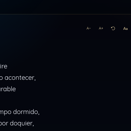
A−
A+
ire
o acontecer,
arable
empo dormido,
por doquier,