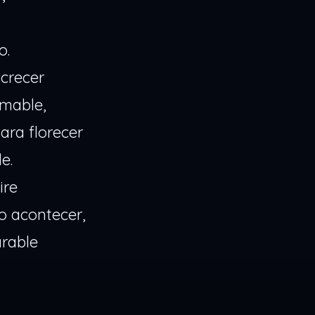
o.
crecer
omable,
ara florecer
e.
ire
o acontecer,
arable