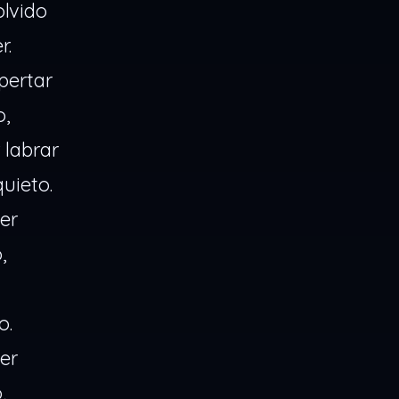
olvido
r.
pertar
o,
 labrar
uieto.
er
,
o.
er
,