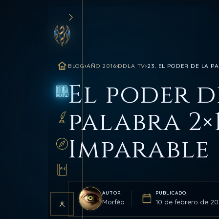
BLOG
›
AÑO 2016
›
DDLA TV
›
23. EL PODER DE LA P
INICIO
El poder d
BLOG
palabra 2×1
SANCTUM
Imparable
RUTAS
GLOSARIO
AUTOR
PUBLICADO
Morféo
10 de febrero de 20