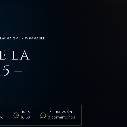
ALABRA 2×15 – IMPARABLE
e la
5 –
HORA
PARTICIPACIÓN
16
10:59
0 comentarios