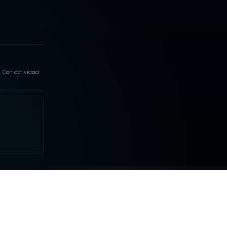
Con actividad
MAS
COLABORAR
Tu apoyo hace posible que DDLA
siga creciendo.