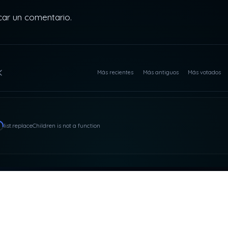
car un comentario.
Más recientes
Más antiguos
Más votados
list.replaceChildren is not a function
ACTO Y RRSS
NUESTRAS PLATAFOR
asdeloaparente@gmail.com
SUPEROCHO