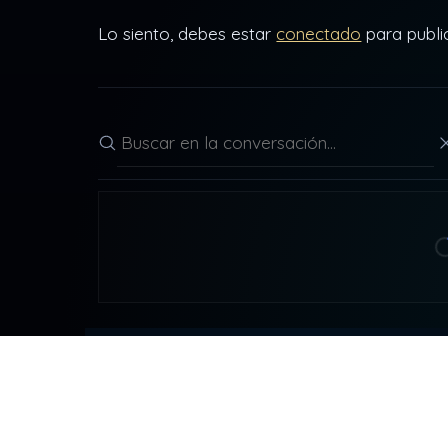
Lo siento, debes estar
conectado
para publi
Buscar en la conversación
CONT
DDLA
detr
NADA ES LO QUE PARECE