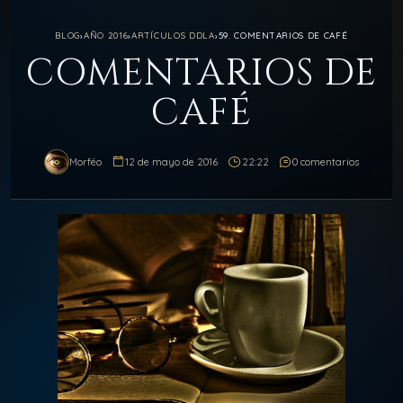
BLOG
›
AÑO 2016
›
ARTÍCULOS DDLA
›
59. COMENTARIOS DE CAFÉ
COMENTARIOS DE
CAFÉ
Morféo
12 de mayo de 2016
22:22
0 comentarios