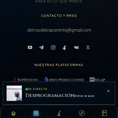
NADA ES LO QUE PARECE
CONTACTO Y RRSS
detrasdeloaparente@gmail.com
NUESTRAS PLATAFORMAS
SUPEROCHO
ARES PRODUCCIONES
NELQP
×
EN DIRECTO
KAIROS
Desprogramación
Entrar al aula
COLABORAR