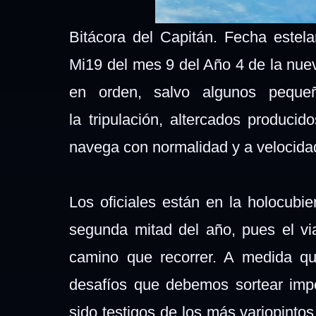
Bitácora del Capitán. Fecha estel
Mi19 del mes 9 del Año 4 de la nu
en orden, salvo algunos pequeñ
la tripulación, altercados producid
navega con normalidad y a velocid
Los oficiales están en la holocubie
segunda mitad del año, pues el via
camino que recorrer. A medida que
desafíos que debemos sortear impe
sido testigos de los más variopintos