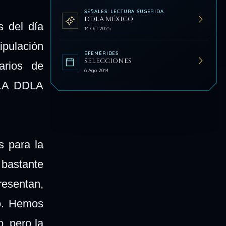
SEÑALES: LECTURA SUGERIDA
DDLA MÉXICO
s del día
14 Oct 2025
ipulación
EFEMÉRIDES
SELECCIONES
arios de
6 Ago 2014
.A DDLA
s para la
 bastante
resentan,
do. Hemos
, pero la