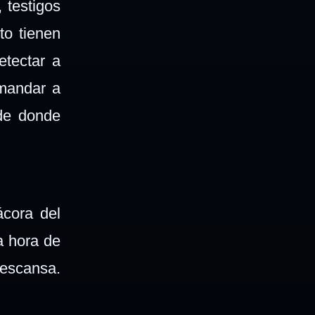
, testigos
to tienen
etectar a
 mandar a
 de donde
ácora del
a hora de
escansa.