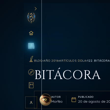
INICIO
BLOG
BLOG
›
AÑO 2016
›
ARTÍCULOS DDLA
›
122. BITÁCORA
SANCTUM
BITÁCORA
RUTAS
GLOSARIO
AUTOR
PUBLICADO
Morféo
20 de agosto de 20