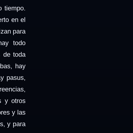
o tiempo.
rto en el
izan para
 hay todo
s de toda
rbas, hay
ay pasus,
reencias,
s y otros
ores y las
s, y para