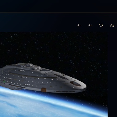
A−
A+