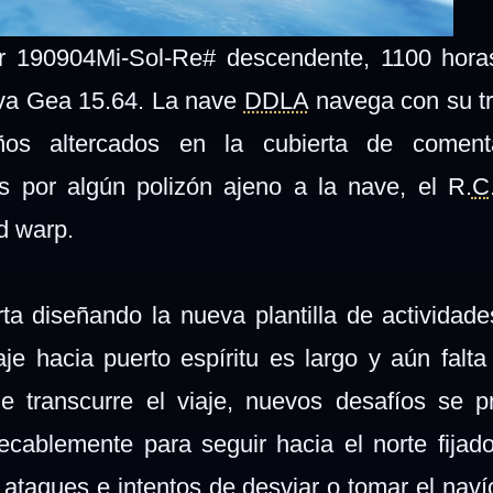
ar 190904Mi-Sol-Re# descendente, 1100 hora
eva Gea 15.64. La nave
DDLA
navega con su tr
os altercados en la cubierta de coment
os por algún polizón ajeno a la nave, el R.
C
ad warp.
rta diseñando la nueva plantilla de actividade
je hacia puerto espíritu es largo y aún falta
 transcurre el viaje, nuevos desafíos se p
cablemente para seguir hacia el norte fija
 ataques e intentos de desviar o tomar el navío