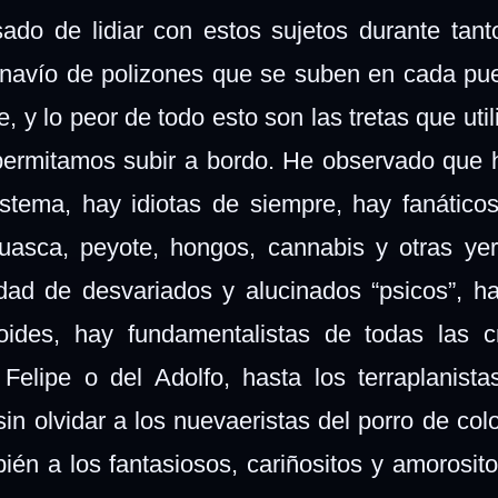
do de lidiar con estos sujetos durante tant
navío de polizones que se suben en cada pue
 y lo peor de todo esto son las tretas que util
 permitamos subir a bordo. He observado que
istema, hay idiotas de siempre, hay fanático
uasca, peyote, hongos, cannabis y otras ye
edad de desvariados y alucinados “psicos”, h
toides, hay fundamentalistas de todas las c
Felipe o del Adolfo, hasta los terraplanista
sin olvidar a los nuevaeristas del porro de col
bién a los fantasiosos, cariñositos y amorosito