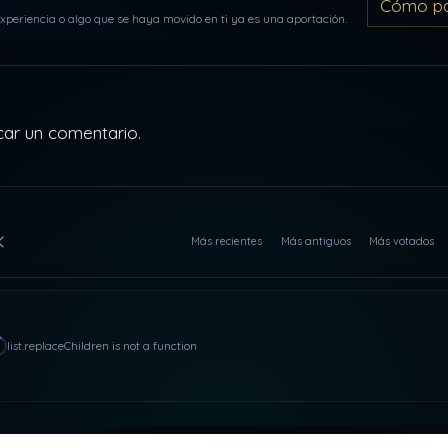
Cómo par
periencia o algo que se haya movido en ti ya es una aportación.
car un comentario.
Más recientes
Más antiguos
Más votados
list.replaceChildren is not a function