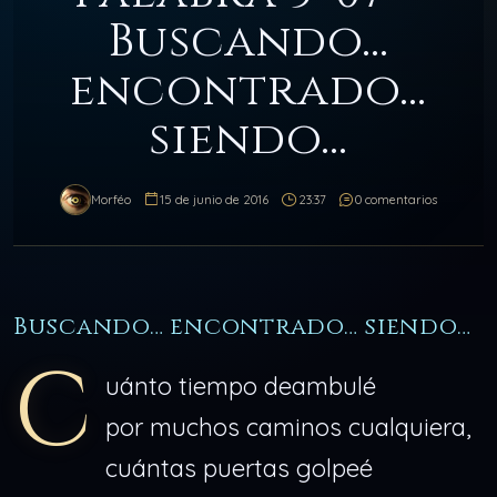
Buscando…
encontrado…
siendo…
Morféo
15 de junio de 2016
23:37
0 comentarios
Buscando… encontrado… siendo…
C
uánto tiempo deambulé
por muchos caminos cualquiera,
cuántas puertas golpeé