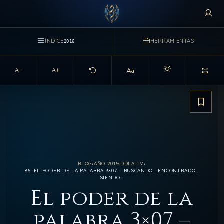
ÍNDICE
HERRAMIENTAS
2016
A−
A+
Activar modo claro d
Guarda
BLOG
›
AÑO 2016
›
DDLA TV
›
86. EL PODER DE LA PALABRA 3×07 – BUSCANDO… ENCONTRADO…
SIENDO…
El poder de la
palabra 3×07 –