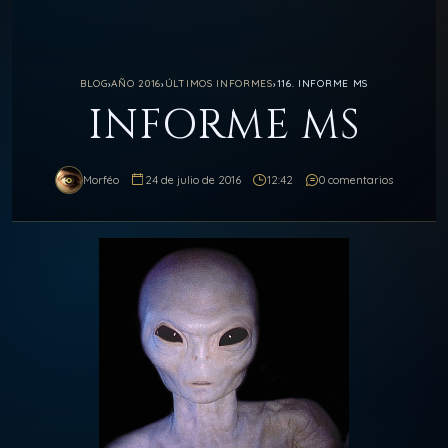
BLOG
›
AÑO 2016
›
ÚLTIMOS INFORMES
›
116. INFORME MS
INFORME MS
Morféo
24 de julio de 2016
12:42
0 comentarios