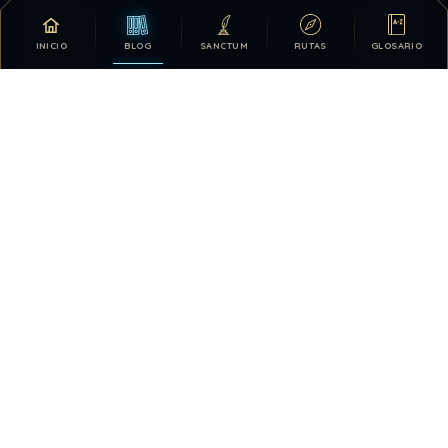
COLABORAR
INICIO
BLOG
SANCTUM
RUTAS
GLOSARIO
Tu apoyo hace posible que DDLA siga creciendo.
DONATIVOS
26.329.621
146
TOTAL HISTÓRICO
USUARIOS HOY
495
28.418.723
VISTAS HOY
TOTAL DE VISTAS
7
QUIÉN ESTÁ EN LÍNEA