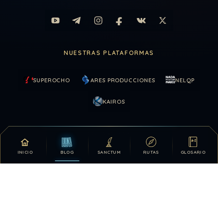
NUESTRAS PLATAFORMAS
SUPEROCHO
ARES PRODUCCIONES
NELQP
KAIROS
COLABORAR
INICIO
BLOG
SANCTUM
RUTAS
GLOSARIO
Tu apoyo hace posible que DDLA siga creciendo.
DONATIVOS