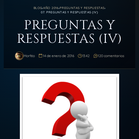
BLOG
›
AÑO 2016
›
PREGUNTAS Y RESPUESTAS
›
07. PREGUNTAS Y RESPUESTAS (IV)
PREGUNTAS Y
RESPUESTAS (IV)
Morféo
14 de enero de 2016
13:42
120 comentarios