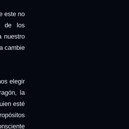
e este no
s de los
a nuestro
ma cambie
os elegir
ragón, la
uien esté
ropósitos
onsciente