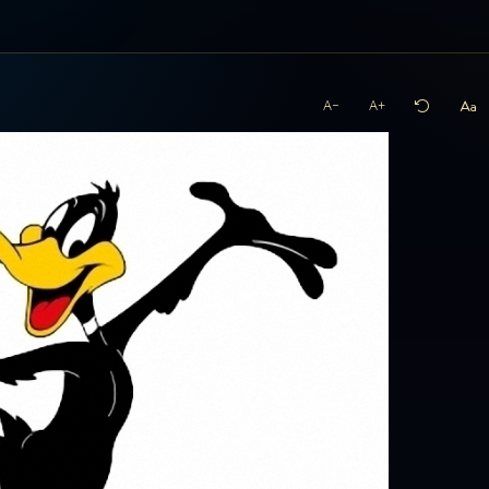
A−
A+