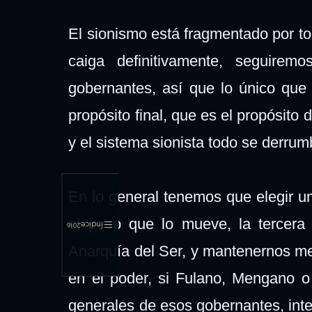
El sionismo está fragmentado por to
caiga definitivamente, seguirem
gobernantes, así que lo único qu
propósito final, que es el propósit
y el sistema sionista todo se derru
En lo general tenemos que elegir un
el peso que lo mueve, la tercera 
Índice
2016
Anarquía del Ser, y mantenernos me
en el poder, si Fulano, Mengano o 
generales de esos gobernantes, inte