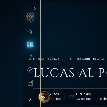
INICIO
BLOG
BLOG
›
AÑO 2016
›
ARTÍCULOS DDLA
›
188. LUCAS A
SANCTUM
LUCAS AL 
RUTAS
GLOSARIO
AUTOR
PUBLICADO
Morféo
30 de diciembre de