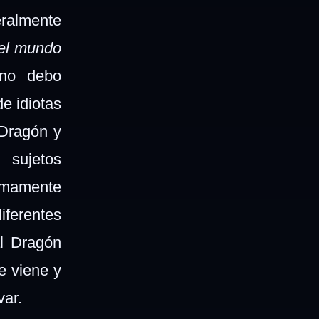
ralmente
 el mundo
no debo
de idiotas
 Dragón y
 sujetos
sumamente
iferentes
l Dragón
e viene y
var.