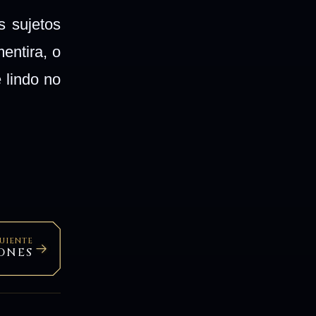
s sujetos
entira, o
 lindo no
GUIENTE
ONES