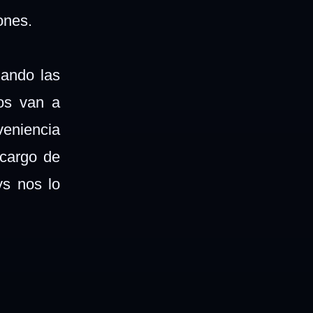
iones.
zando las
nos van a
veniencia
 cargo de
ys nos lo