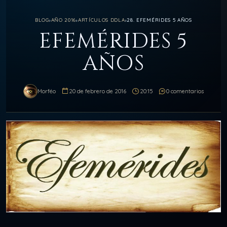
BLOG
›
AÑO 2016
›
ARTÍCULOS DDLA
›
28. EFEMÉRIDES 5 AÑOS
EFEMÉRIDES 5
AÑOS
Morféo
20 de febrero de 2016
20:15
0 comentarios