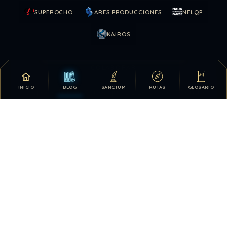
SUPEROCHO
ARES PRODUCCIONES
NELQP
KAIROS
COLABORAR
INICIO
BLOG
SANCTUM
RUTAS
GLOSARIO
Tu apoyo hace posible que DDLA siga creciendo.
DONATIVOS
26.330.375
487
TOTAL HISTÓRICO
USUARIOS HOY