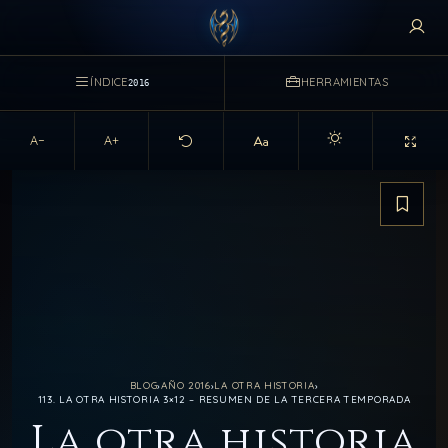
ÍNDICE
HERRAMIENTAS
2016
A−
A+
Activar modo claro d
Guarda
BLOG
›
AÑO 2016
›
LA OTRA HISTORIA
›
113. LA OTRA HISTORIA 3×12 – RESUMEN DE LA TERCERA TEMPORADA
La otra historia