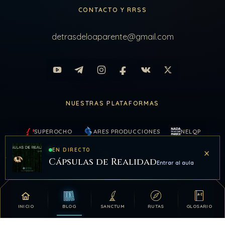
CONTACTO Y RRSS
detrasdeloaparente@gmail.com
NUESTRAS PLATAFORMAS
SUPEROCHO
ARES PRODUCCIONES
NELQP
×
EN DIRECTO
KAIROS
Cápsulas de Realidad
Entrar al aula
COLABORAR
INICIO
BLOG
SANCTUM
RUTAS
GLOSARIO
Tu apoyo hace posible que DDLA siga creciendo.