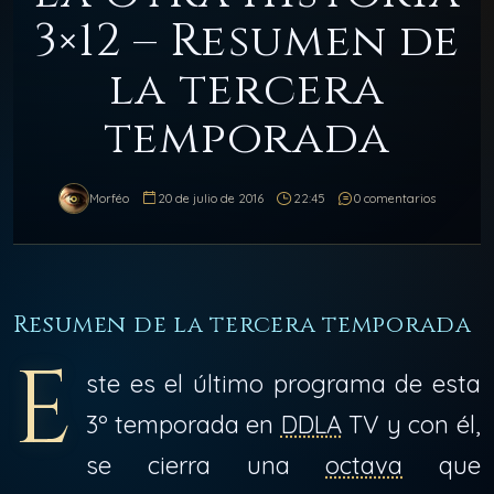
3×12 – Resumen de
la tercera
temporada
Morféo
20 de julio de 2016
22:45
0 comentarios
Resumen de la tercera temporada
E
ste es el último programa de esta
3º temporada en
DDLA
TV y con él,
se cierra una
octava
que