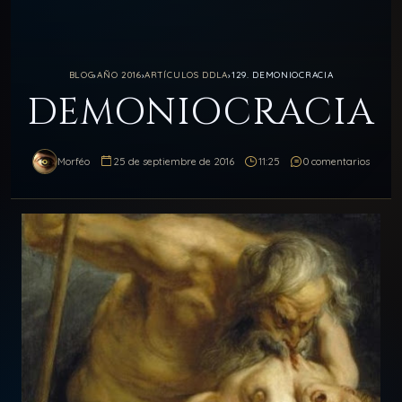
BLOG
›
AÑO 2016
›
ARTÍCULOS DDLA
›
129. DEMONIOCRACIA
DEMONIOCRACIA
Morféo
25 de septiembre de 2016
11:25
0 comentarios